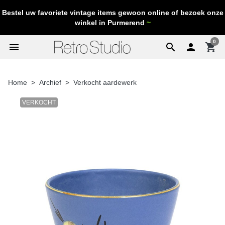
Bestel uw favoriete vintage items gewoon online of bezoek onze
winkel in Purmerend
~
0
menu
search

shopping_cart
Home
Archief
Verkocht aardewerk
VERKOCHT