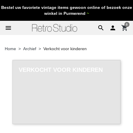
Bestel uw favoriete vintage items gewoon online of bezoek onze
winkel in Purmerend
~
0
menu
search

shopping_cart
Home
Archief
Verkocht voor kinderen
VERKOCHT VOOR KINDEREN