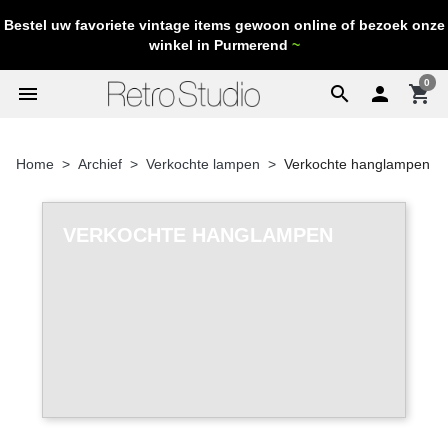
Bestel uw favoriete vintage items gewoon online of bezoek onze
winkel in Purmerend
~
0
menu
search

shopping_cart
Home
Archief
Verkochte lampen
Verkochte hanglampen
VERKOCHTE HANGLAMPEN