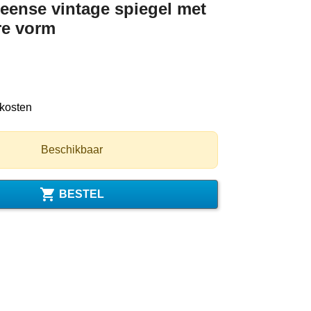
eense vintage spiegel met
re vorm
dkosten
Beschikbaar

BESTEL