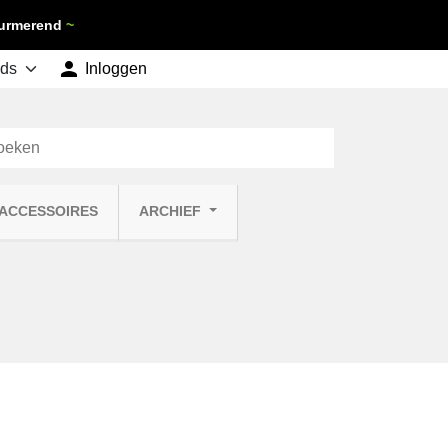
 Purmerend
~

shopping_cart
Inloggen
Winkelwagen
0
 ACCESSOIRES
ARCHIEF