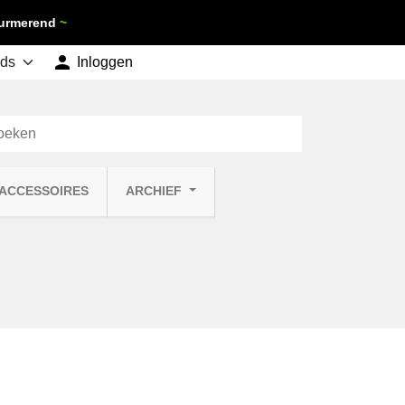
 Purmerend
~

shopping_cart
Inloggen
Winkelwagen
0
 ACCESSOIRES
ARCHIEF