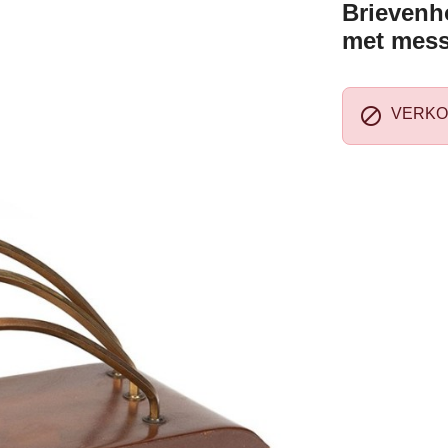
Brievenho
met mess

VERKO