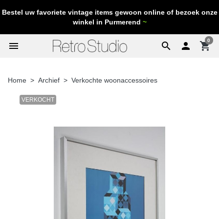
Bestel uw favoriete vintage items gewoon online of bezoek onze
winkel in Purmerend
~
0
menu
search

shopping_cart
Home
Archief
Verkochte woonaccessoires
VERKOCHT