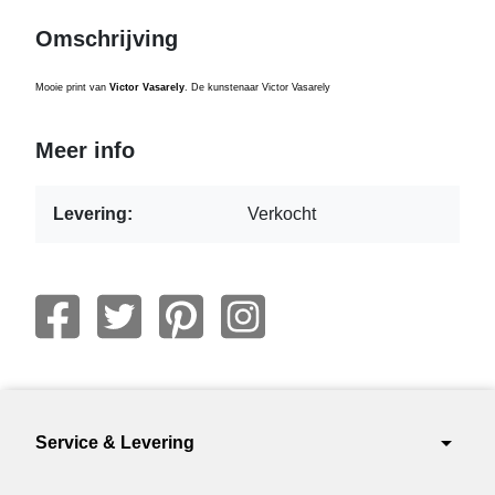
Omschrijving
Mooie print van
Victor Vasarely
. De kunstenaar Victor Vasarely
Meer info
Levering:
Verkocht
arrow_drop_down
Service & Levering