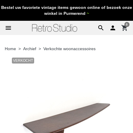
Bestel uw favoriete vintage items gewoon online of bezoek onze
winkel in Purmerend
~
0
menu
search

shopping_cart
Home
Archief
Verkochte woonaccessoires
VERKOCHT