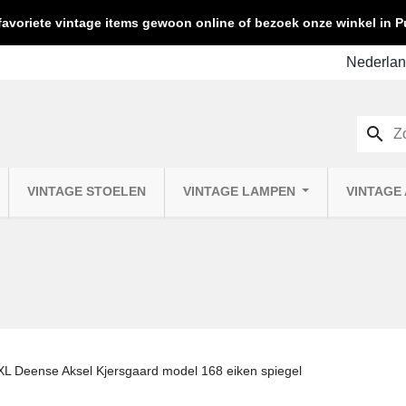
favoriete vintage items gewoon online of bezoek onze winkel in
search
VINTAGE STOELEN
VINTAGE LAMPEN
VINTAGE
XL Deense Aksel Kjersgaard model 168 eiken spiegel