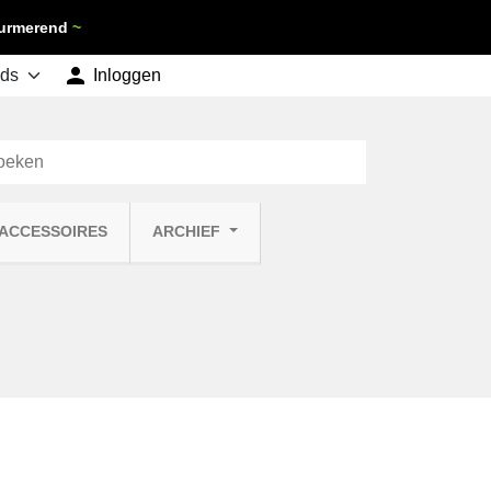
 Purmerend
~

shopping_cart
Inloggen
Winkelwagen
0
 ACCESSOIRES
ARCHIEF