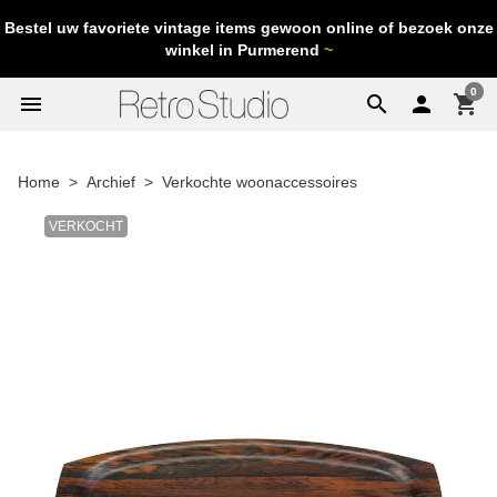
Bestel uw favoriete vintage items gewoon online of bezoek onze
winkel in Purmerend
~
0
menu
search

shopping_cart
Home
Archief
Verkochte woonaccessoires
VERKOCHT