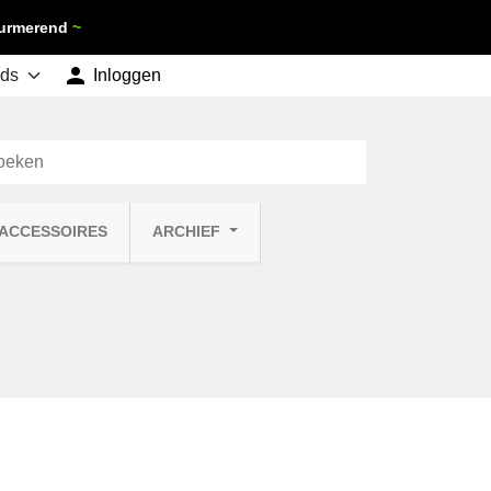
 Purmerend
~

shopping_cart
Inloggen
Winkelwagen
0
 ACCESSOIRES
ARCHIEF