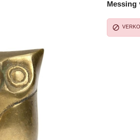
Messing v

VERKO