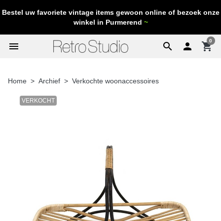
Bestel uw favoriete vintage items gewoon online of bezoek onze
winkel in Purmerend
~
0
menu
search

shopping_cart
Home
Archief
Verkochte woonaccessoires
VERKOCHT