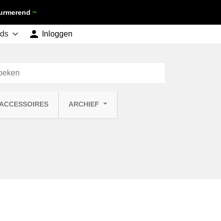
 Purmerend
~

shopping_cart
Inloggen
Winkelwagen
0
 ACCESSOIRES
ARCHIEF