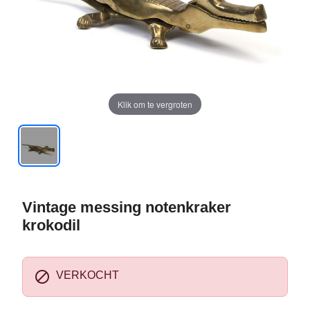
Klik om te vergroten
Vintage messing notenkraker
krokodil

VERKOCHT