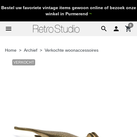
Bestel uw favoriete vintage items gewoon online of bezoek onze
winkel in Purmerend
~
0
menu
search

shopping_cart
Home
Archief
Verkochte woonaccessoires
VERKOCHT