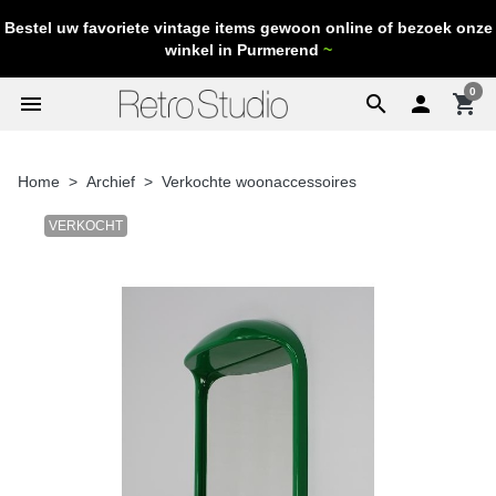
Bestel uw favoriete vintage items gewoon online of bezoek onze
winkel in Purmerend
~
0
menu
search

shopping_cart
Home
Archief
Verkochte woonaccessoires
VERKOCHT