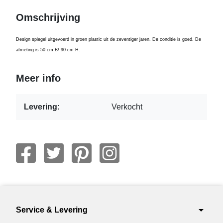
Omschrijving
Design spiegel uitgevoerd in groen plastic uit de zeventiger jaren. De conditie is goed. De
afmeting is 50 cm B/ 90 cm H.
Meer info
Levering:
Verkocht
arrow_drop_down
Service & Levering