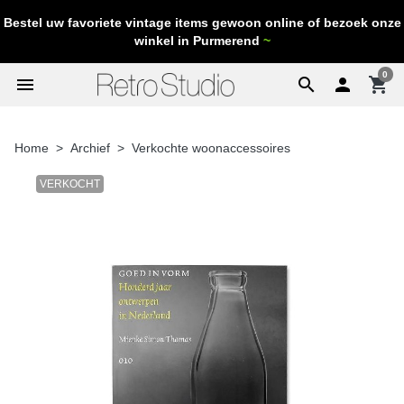
Bestel uw favoriete vintage items gewoon online of bezoek onze
winkel in Purmerend
~
0
menu
search

shopping_cart
Home
Archief
Verkochte woonaccessoires
VERKOCHT