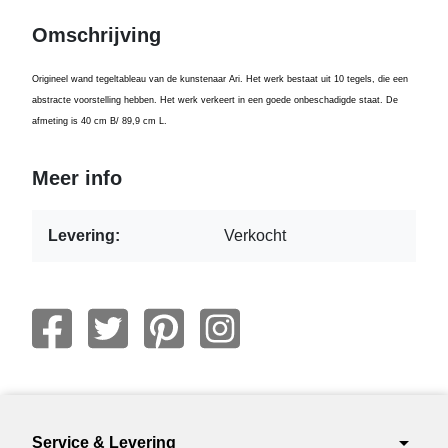
Omschrijving
Origineel wand t
egeltableau van de kunstenaar Ari. Het werk bestaat uit 10 tegels, die een
abstracte voorstelling hebben. Het werk verkeert
in een goede onbeschadigde staat. De
afmeting is 40 cm B/ 89,9 cm L.
Meer info
Levering:
Verkocht
arrow_drop_down
Service & Levering