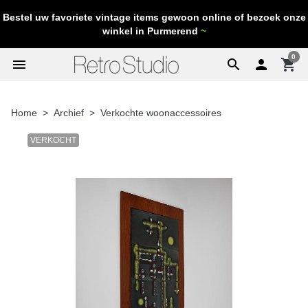
Bestel uw favoriete vintage items gewoon online of bezoek onze
winkel in Purmerend
~
0
menu
search

shopping_cart
Home
Archief
Verkochte woonaccessoires
VERKOCHT