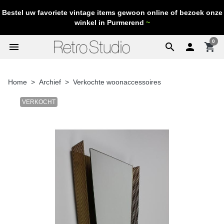
Bestel uw favoriete vintage items gewoon online of bezoek onze
winkel in Purmerend
~
0
menu
search

shopping_cart
Home
Archief
Verkochte woonaccessoires
VERKOCHT