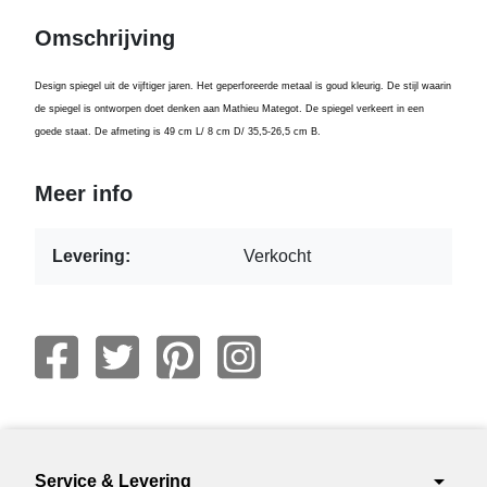
Omschrijving
Design spiegel uit de vijftiger jaren. Het geperforeerde metaal is goud kleurig. De stijl waarin
de spiegel is ontworpen doet denken aan Mathieu Mategot. De spiegel verkeert in een
goede staat. De afmeting is 49 cm L/ 8 cm D/ 35,5-26,5 cm B.
Meer info
Levering:
Verkocht
arrow_drop_down
Service & Levering