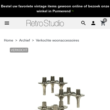
Bestel uw favoriete vintage items gewoon online of bezoek onze
winkel in Purmerend
~
0
menu
search

shopping_cart
Home
Archief
Verkochte woonaccessoires
VERKOCHT