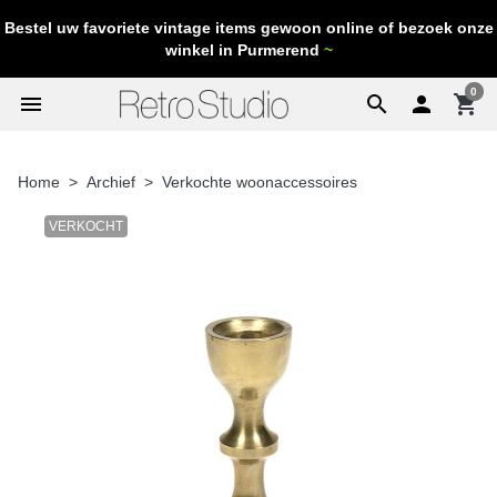
Bestel uw favoriete vintage items gewoon online of bezoek onze
winkel in Purmerend
~
0
menu
search

shopping_cart
Home
Archief
Verkochte woonaccessoires
VERKOCHT