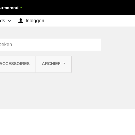
 Purmerend
~

shopping_cart
Inloggen
Winkelwagen
0
 ACCESSOIRES
ARCHIEF