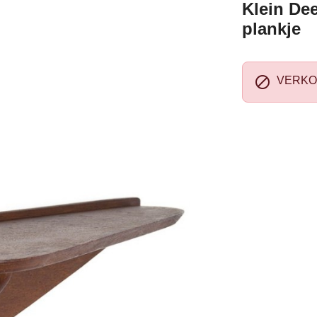
Klein De
plankje

VERKO