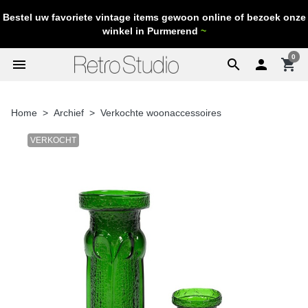
Bestel uw favoriete vintage items gewoon online of bezoek onze
winkel in Purmerend
~
0
menu
search

shopping_cart
Home
Archief
Verkochte woonaccessoires
VERKOCHT