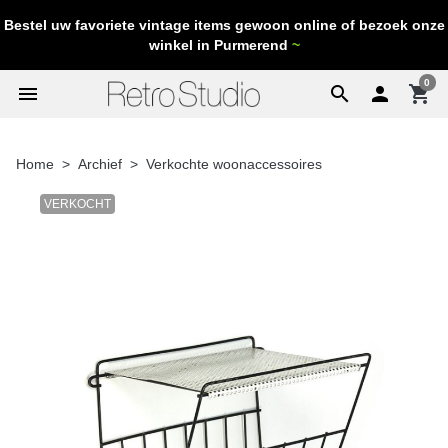
Bestel uw favoriete vintage items gewoon online of bezoek onze
winkel in Purmerend
~
0
menu
search

shopping_cart
Home
Archief
Verkochte woonaccessoires
VERKOCHT