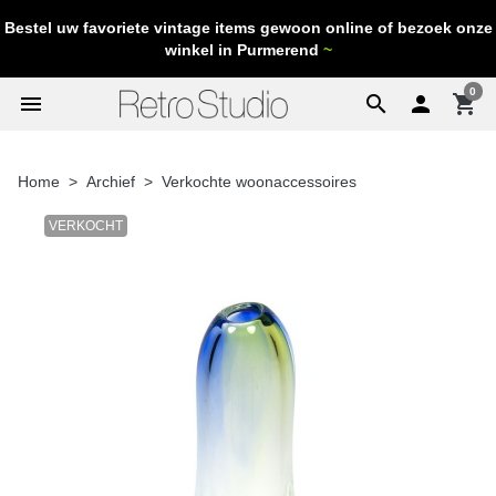
Bestel uw favoriete vintage items gewoon online of bezoek onze
winkel in Purmerend
~
0
menu
search

shopping_cart
Home
Archief
Verkochte woonaccessoires
VERKOCHT