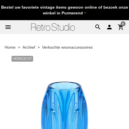
Bestel uw favoriete vintage items gewoon online of bezoek onze
winkel in Purmerend
~
0
menu
search

shopping_cart
Home
Archief
Verkochte woonaccessoires
VERKOCHT