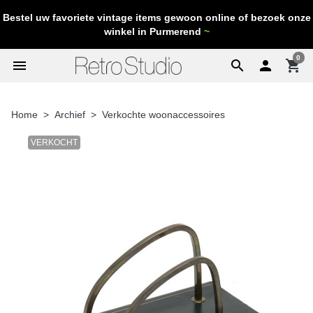
Bestel uw favoriete vintage items gewoon online of bezoek onze
winkel in Purmerend
~
0
menu
search

shopping_cart
Home
Archief
Verkochte woonaccessoires
VERKOCHT