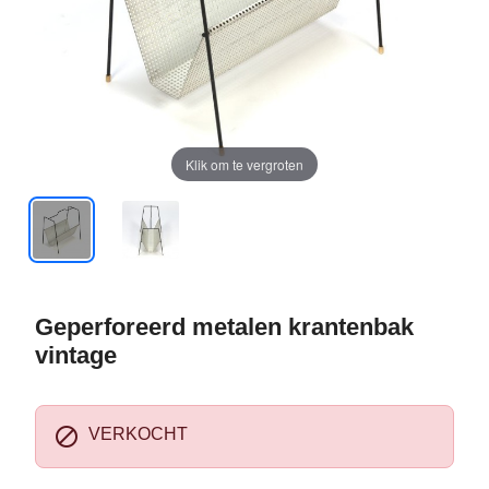
Klik om te vergroten
Geperforeerd metalen krantenbak
vintage

VERKOCHT