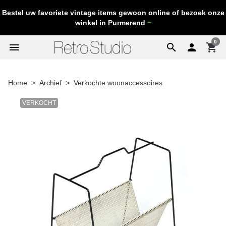
Bestel uw favoriete vintage items gewoon online of bezoek onze
winkel in Purmerend
~
0
menu
search

shopping_cart
Home
Archief
Verkochte woonaccessoires
VERKOCHT