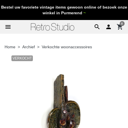
Bestel uw favoriete vintage items gewoon online of bezoek onze
winkel in Purmerend
~
0
menu
search

shopping_cart
Home
Archief
Verkochte woonaccessoires
VERKOCHT