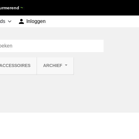
 Purmerend
~

shopping_cart
Inloggen
Winkelwagen
0
 ACCESSOIRES
ARCHIEF