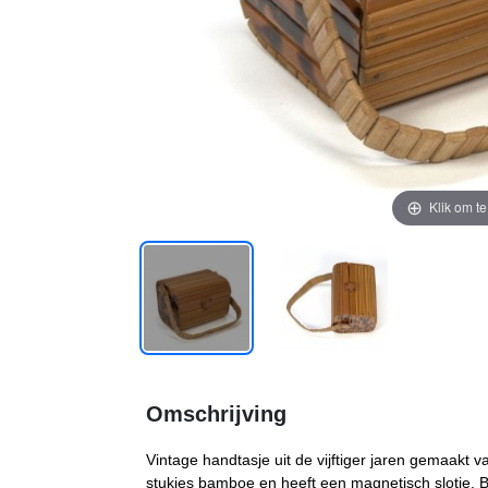
Klik om t
Omschrijving
Vintage handtasje uit de vijftiger jaren gemaakt
stukjes bamboe en heeft een magnetisch slotje. B