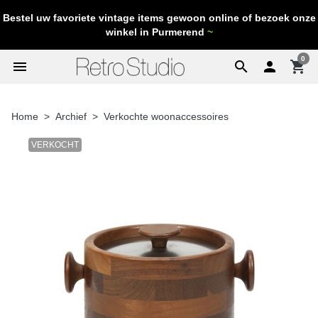
Bestel uw favoriete vintage items gewoon online of bezoek onze
winkel in Purmerend
~
0
menu
search

shopping_cart
Home
Archief
Verkochte woonaccessoires
VERKOCHT