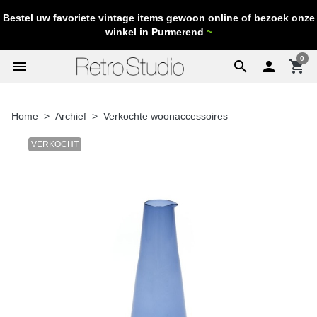
Bestel uw favoriete vintage items gewoon online of bezoek onze
winkel in Purmerend
~
0
menu
search

shopping_cart
Home
Archief
Verkochte woonaccessoires
VERKOCHT