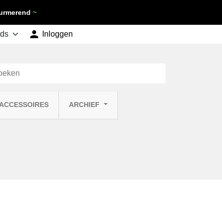
 Purmerend
~

shopping_cart
Inloggen
Winkelwagen
0
 ACCESSOIRES
ARCHIEF