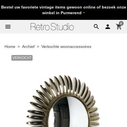
Bestel uw favoriete vintage items gewoon online of bezoek onze
winkel in Purmerend
~
0
menu
search

shopping_cart
Home
Archief
Verkochte woonaccessoires
VERKOCHT