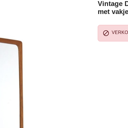
Vintage 
met vakj

VERKO