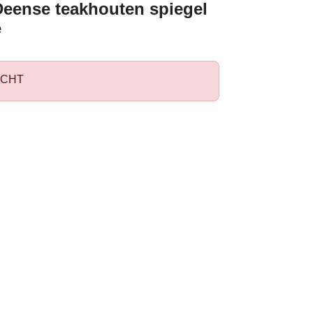
Deense teakhouten spiegel
e
CHT