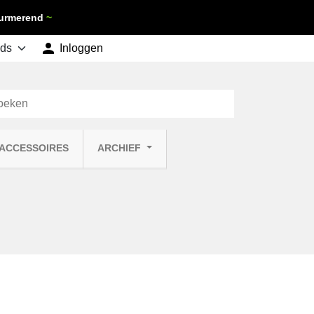
 Purmerend
~

shopping_cart
Inloggen
Winkelwagen
0
 ACCESSOIRES
ARCHIEF