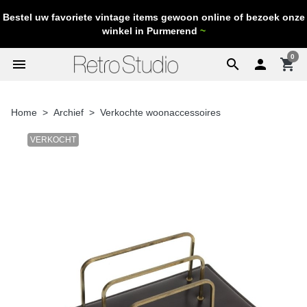
Bestel uw favoriete vintage items gewoon online of bezoek onze
winkel in Purmerend
~
0
menu
search

shopping_cart
Home
Archief
Verkochte woonaccessoires
VERKOCHT