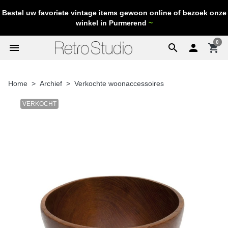
Bestel uw favoriete vintage items gewoon online of bezoek onze
winkel in Purmerend
~
0
menu
search

shopping_cart
Home
Archief
Verkochte woonaccessoires
VERKOCHT