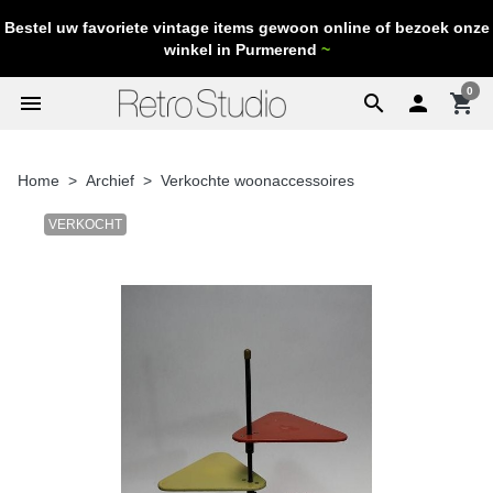
Bestel uw favoriete vintage items gewoon online of bezoek onze
winkel in Purmerend
~
0
menu
search

shopping_cart
Home
Archief
Verkochte woonaccessoires
VERKOCHT