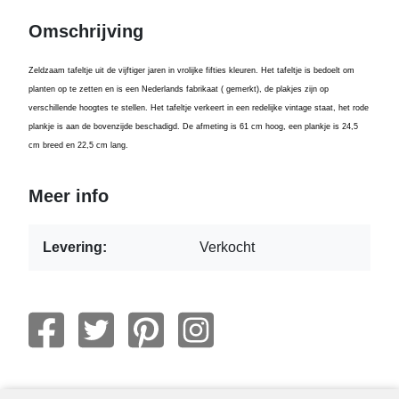
Omschrijving
Zeldzaam tafeltje uit de vijftiger jaren in vrolijke fifties kleuren. Het tafeltje is bedoelt om
planten op te zetten en is een Nederlands fabrikaat ( gemerkt), de plakjes zijn op
verschillende hoogtes te stellen. Het tafeltje verkeert in een redelijke vintage staat, het rode
plankje is aan de bovenzijde beschadigd. De afmeting is 61 cm hoog, een plankje is 24,5
cm breed en 22,5 cm lang.
Meer info
Levering:
Verkocht