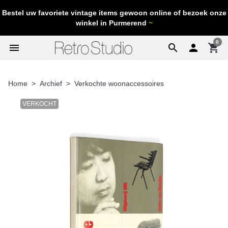
Bestel uw favoriete vintage items gewoon online of bezoek onze
winkel in Purmerend
~
0
menu
search

shopping_cart
Home
Archief
Verkochte woonaccessoires
VERKOCHT