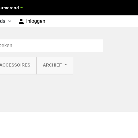
 Purmerend
~

shopping_cart
Inloggen
Winkelwagen
0
 ACCESSOIRES
ARCHIEF