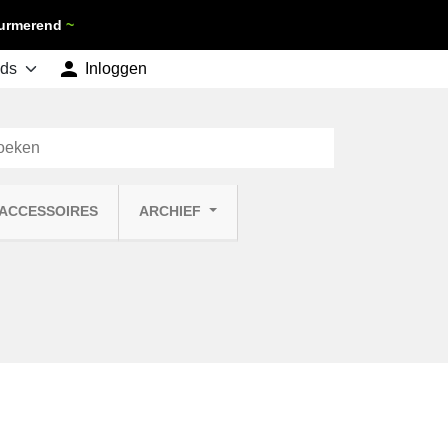
 Purmerend
~

shopping_cart
Inloggen
Winkelwagen
0
 ACCESSOIRES
ARCHIEF