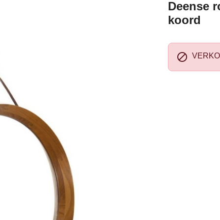
Deense r
koord

VERKO