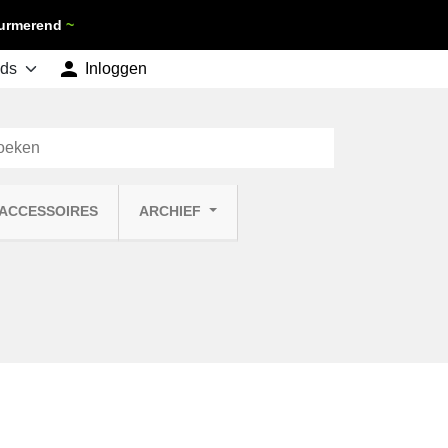
 Purmerend
~

shopping_cart
Inloggen
Winkelwagen
0
 ACCESSOIRES
ARCHIEF