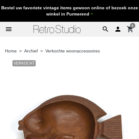
Bestel uw favoriete vintage items gewoon online of bezoek onze
winkel in Purmerend
~
0
menu
search

shopping_cart
Home
Archief
Verkochte woonaccessoires
VERKOCHT