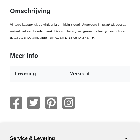
Omschrijving
Vintage kapstok uit de vijftiger jaren, klein model. Uitgevoerd in zwart/ wit gecoat
metaal met een hoedenplank. De conditie is goed gezien de leeftijd, zie ook de
detailfoto's. De afmetingen zijn 61 cm L/ 18 cm D/ 27 cm H.
Meer info
Levering:
Verkocht
arrow_drop_down
Service & Levering