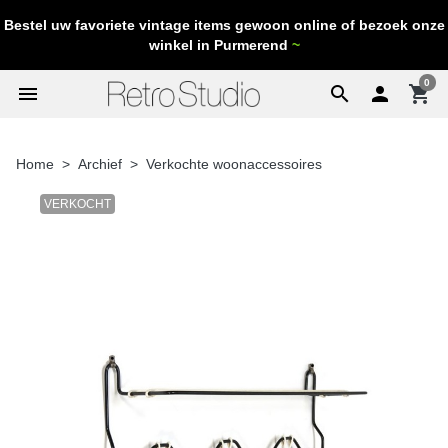
Bestel uw favoriete vintage items gewoon online of bezoek onze
winkel in Purmerend
~
0
menu
search

shopping_cart
Home
Archief
Verkochte woonaccessoires
VERKOCHT