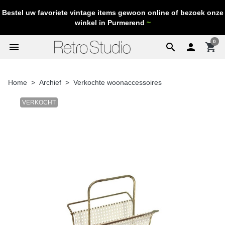
Bestel uw favoriete vintage items gewoon online of bezoek onze
winkel in Purmerend
~
0
menu
search

shopping_cart
Home
Archief
Verkochte woonaccessoires
VERKOCHT