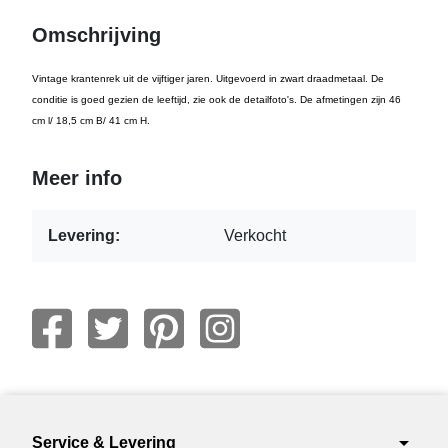
Omschrijving
Vintage krantenrek uit de vijftiger jaren. Uitgevoerd in zwart draadmetaal. De
conditie is goed gezien de leeftijd, zie ook de detailfoto's. De afmetingen zijn 46
cm l/ 18,5 cm B/ 41 cm H.
Meer info
Levering:
Verkocht
arrow_drop_down
Service & Levering