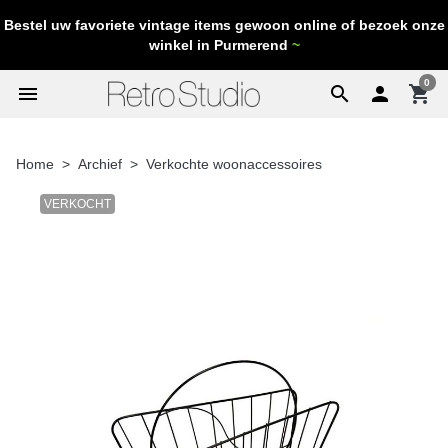
Bestel uw favoriete vintage items gewoon online of bezoek onze
winkel in Purmerend
~
0
menu
search

shopping_cart
Home
Archief
Verkochte woonaccessoires
VERKOCHT