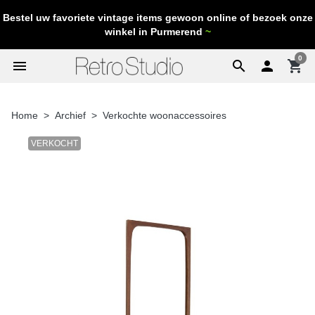
Bestel uw favoriete vintage items gewoon online of bezoek onze
winkel in Purmerend
~
0
menu
search

shopping_cart
Home
Archief
Verkochte woonaccessoires
VERKOCHT