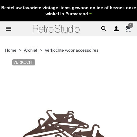
Bestel uw favoriete vintage items gewoon online of bezoek onze
winkel in Purmerend
~
0
menu
search

shopping_cart
Home
Archief
Verkochte woonaccessoires
VERKOCHT