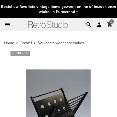
Bestel uw favoriete vintage items gewoon online of bezoek onze
winkel in Purmerend
~
0
menu
search

shopping_cart
Home
Archief
Verkochte woonaccessoires
VERKOCHT