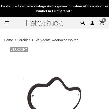
Bestel uw favoriete vintage items gewoon online of bezoek onze
winkel in Purmerend
~
0
menu
search

shopping_cart
Home
Archief
Verkochte woonaccessoires
VERKOCHT