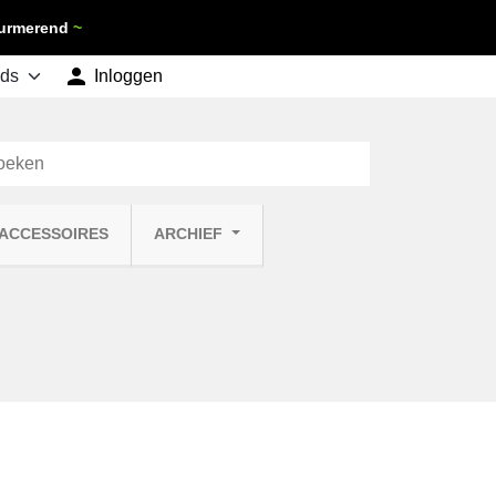
 Purmerend
~

shopping_cart
Inloggen
Winkelwagen
0
 ACCESSOIRES
ARCHIEF