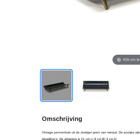
Klik om t
Omschrijving
Vintage pennenbak uit de zestiger jaren van metaal. De pootjes zijn k
detailfoto's. De afmeting is 21 cm L/ 8 cm B/ 3 cm H.