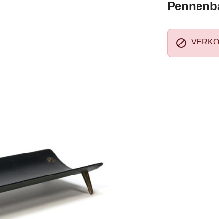
Pennenba

VERKO