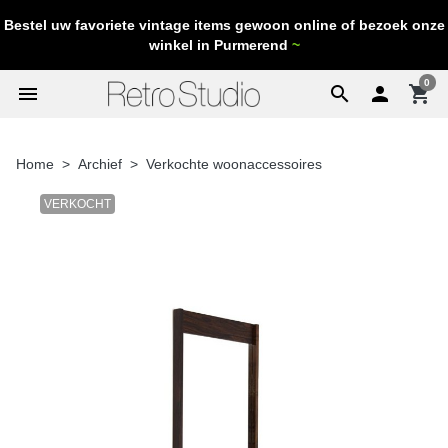
Bestel uw favoriete vintage items gewoon online of bezoek onze
winkel in Purmerend
~
0
menu
search

shopping_cart
Home
Archief
Verkochte woonaccessoires
VERKOCHT