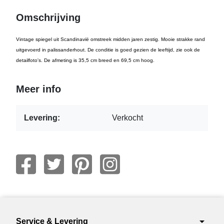
Omschrijving
Vintage spiegel uit Scandinavië omstreek midden jaren zestig. Mooie strakke rand
uitgevoerd in palissanderhout. De conditie is goed gezien de leeftijd, zie ook de
detailfoto's. De afmeting is 35,5 cm breed en 69,5 cm hoog.
Meer info
Levering:
Verkocht
arrow_drop_down
Service & Levering